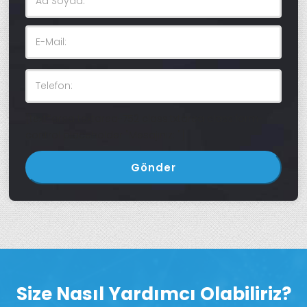
[text*area textarea-752 class:txtarea class:form-
control placeholder "Mesajınız: "]
Size Nasıl Yardımcı Olabiliriz?