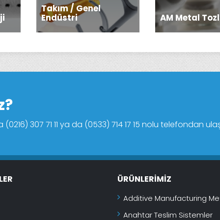
Takım / Genel
ji
Endüstri
AM Metal Tozl
z?
16) 307 71 11 ya da (0533) 714 17 15 nolu telefondan ulaşab
LER
ÜRÜNLERIMIZ
Additive Manufacturing Met
Anahtar Teslim Sistemler