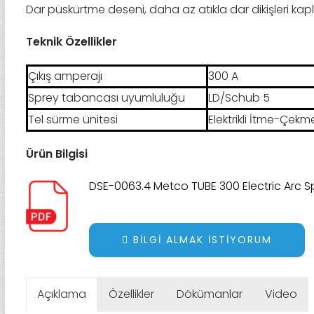
Dar püskürtme deseni, daha az atıkla dar dikişleri kap
Teknik Özellikler
Çıkış amperajı
300 A
Sprey tabancası uyumluluğu
LD/Schub 5
Tel sürme ünitesi
Elektrikli İtme-Çekm
Ürün Bilgisi
DSE-0063.4 Metco TUBE 300 Electric Arc S
BILGI ALMAK İSTIYORUM
Açıklama
Özellikler
Dökümanlar
Video