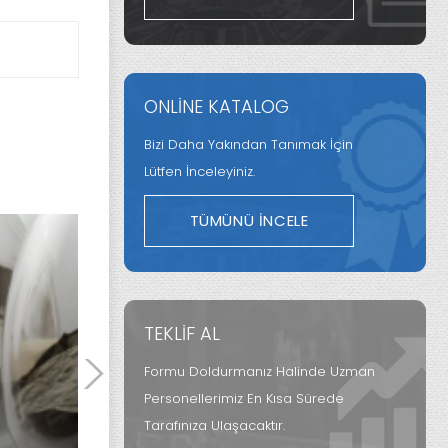
ONLİNE KATALOG
Bizi Daha Yakından Tanımak İçin
Lütfen İnceleyiniz.
TÜMÜNÜ İNCELE
TEKLİF AL
Formu Doldurmanız Halinde Uzman
Personellerimiz En Kısa Sürede
Tarafınıza Ulaşacaktır.