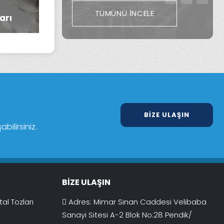
TÜMÜNÜ İNCELE
arı
Otomotiv
Havacılık
BIZE ULAŞIN
ilirsiniz.
BIZE ULAŞIN
al Tozları
Adres: Mimar Sinan Caddesi Velibaba
Sanayi Sitesi A-2 Blok No:28 Pendik/