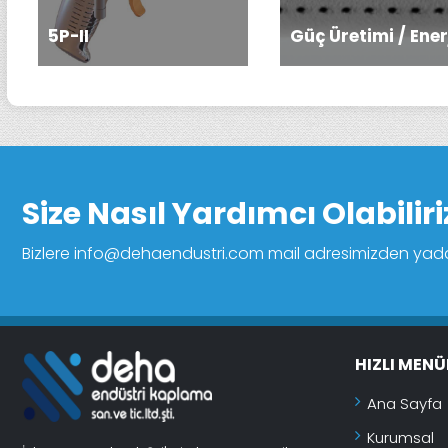
5P-II
Güç Üretimi / Ener
Size Nasıl Yardımcı Olabiliri
Bizlere info@dehaendustri.com mail adresimizden yada (02
HIZLI MENÜ
Ana Sayfa
Kurumsal