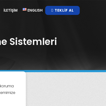
İLETIŞIM
ENGLISH
TEKLIF AL
e Sistemleri
 koruma
stemimize