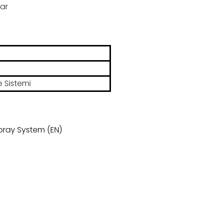
lar
e Sistemi
pray System (EN)