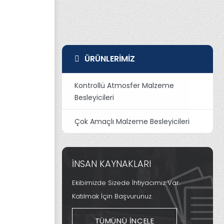
ÜRÜNLERIMIZ
Kontrollü Atmosfer Malzeme
Besleyicileri
Çok Amaçlı Malzeme Besleyicileri
İNSAN KAYNAKLARI
Ekibimizde Sizede İhtiyacımız Var.
Katılmak İçin Başvurunuz.
TÜMÜNÜ İNCELE