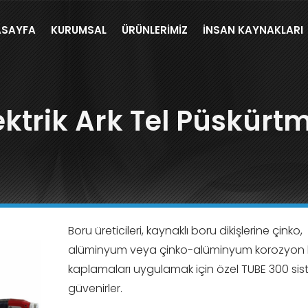
SAYFA
KURUMSAL
ÜRÜNLERIMIZ
İNSAN KAYNAKLARI
ektrik Ark Tel Püskürtm
Boru üreticileri, kaynaklı boru dikişlerine çinko,
alüminyum veya çinko-alüminyum korozyon
kaplamaları uygulamak için özel TUBE 300 si
güvenirler.