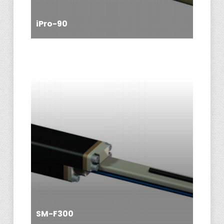
iPro-90
SM-F300