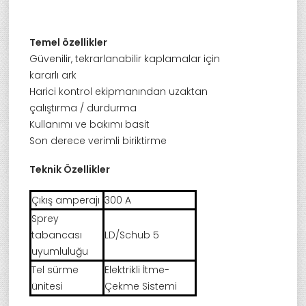
Temel özellikler
Güvenilir, tekrarlanabilir kaplamalar için
kararlı ark
Harici kontrol ekipmanından uzaktan
çalıştırma / durdurma
Kullanımı ve bakımı basit
Son derece verimli biriktirme
Teknik Özellikler
Çıkış amperajı
300 A
Sprey
tabancası
LD/Schub 5
uyumluluğu
Tel sürme
Elektrikli İtme-
ünitesi
Çekme Sistemi