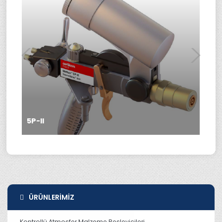
5P-II
ÜRÜNLERIMIZ
Kontrollü Atmosfer Malzeme Besleyicileri