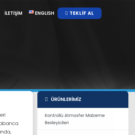
İLETIŞIM
ENGLISH
TEKLIF AL
ÜRÜNLERIMIZ
eri
Kontrollü Atmosfer Malzeme
Besleyicileri
 Tabanca
tında,