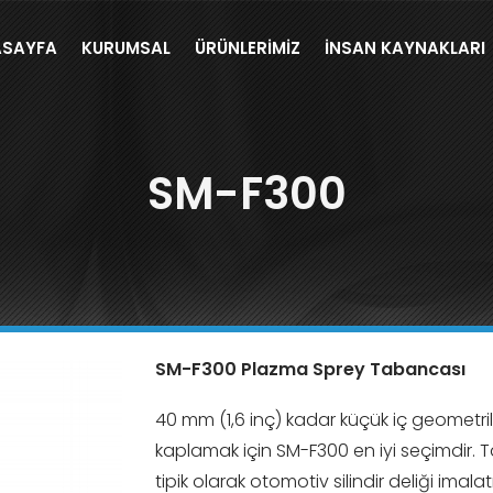
SAYFA
KURUMSAL
ÜRÜNLERIMIZ
İNSAN KAYNAKLARI
SM-F300
SM-F300 Plazma Sprey Tabancası
40 mm (1,6 inç) kadar küçük iç geometril
kaplamak için SM-F300 en iyi seçimdir.
tipik olarak otomotiv silindir deliği imala