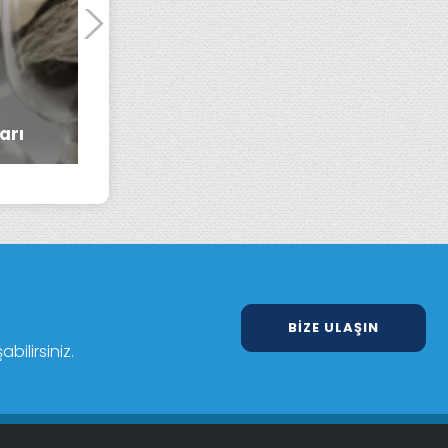
arı
Otomotiv
Havacılık
BIZE ULAŞIN
ilirsiniz.