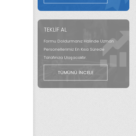
TEKLİF AL
Formu Doldurmanız Halinde Uzman
Personellerimiz En Kısa Sürede
Tarafınıza Ulaşacaktır.
TÜMÜNÜ İNCELE