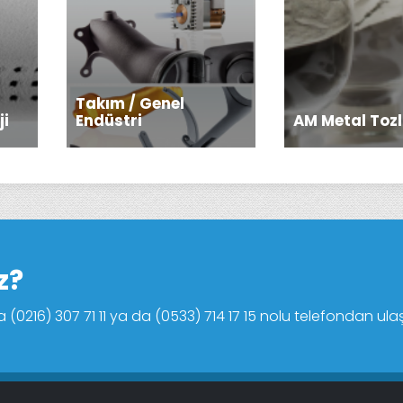
Takım / Genel
ji
Endüstri
AM Metal Tozl
z?
16) 307 71 11 ya da (0533) 714 17 15 nolu telefondan ulaşab