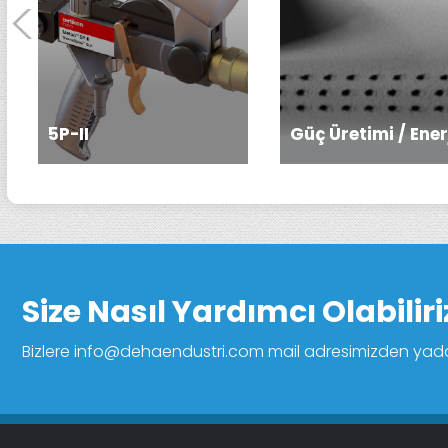
5P-II
Güç Üretimi / Ener
Size Nasıl Yardımcı Olabiliri
Bizlere info@dehaendustri.com mail adresimizden yada (02