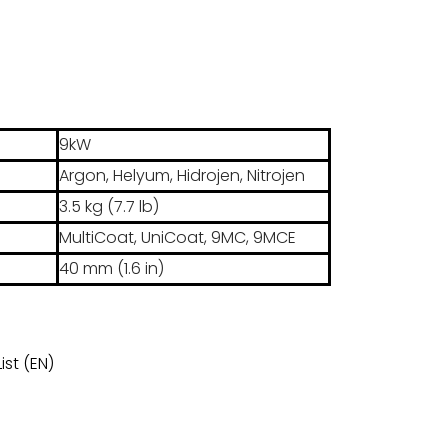
9kW
Argon, Helyum, Hidrojen, Nitrojen
3.5 kg (7.7 lb)
MultiCoat, UniCoat, 9MC, 9MCE
40 mm (1.6 in)
st (EN)