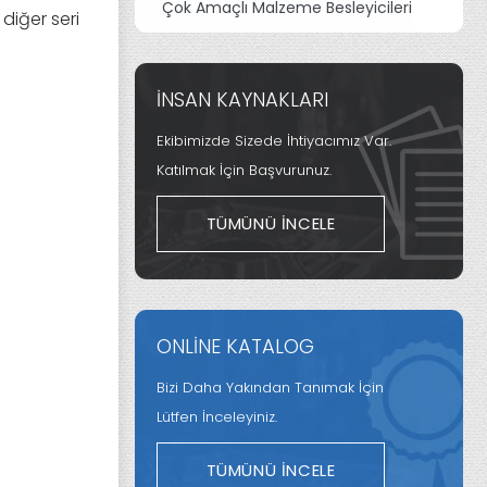
Çok Amaçlı Malzeme Besleyicileri
diğer seri
İNSAN KAYNAKLARI
Ekibimizde Sizede İhtiyacımız Var.
Katılmak İçin Başvurunuz.
TÜMÜNÜ İNCELE
ONLİNE KATALOG
Bizi Daha Yakından Tanımak İçin
Lütfen İnceleyiniz.
TÜMÜNÜ İNCELE