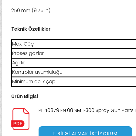
250 mm (9.75 in)
Teknik Özellikler
Max. Güç
Proses gazları
Ağırlık
Kontrolör uyumluluğu
Minimum delik çapı
Ürün Bilgisi
PL 40879 EN 08 SM-F300 Spray Gun Parts Li
BILGI ALMAK İSTIYORUM